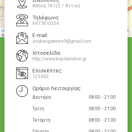
Αθήνα, 16122 / Αττική
Τηλέφωνο:
6977810554
Leaflet
| Tiles © Esri — Source: Esri, DeLorme, NAVTEQ, USGS, Intermap, iPC, NRCAN,
E-mail:
Esri Japan, METI, Esri China (Hong Kong), Esri (Thailand), TomTom, 2012
zoukasgiannes9@gmail.com
Ιστοσελίδα:
http://www.kopidendron.gr
Επισκέπτες:
123450
Ωράριο Λειτουργίας
Δευτέρα:
08:00 - 21:00
Τρίτη:
08:00 - 21:00
Τετάρτη:
08:00 - 21:00
Πέμπτη:
08:00 - 21:00